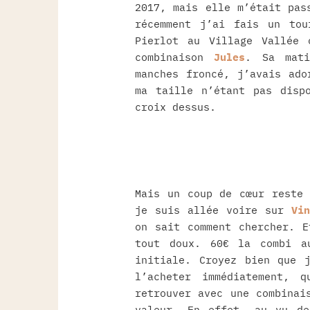
2017, mais elle m’était pas
récemment j’ai fais un tou
Pierlot au Village Vallée 
combinaison
Jules
. Sa mati
manches froncé, j’avais ado
ma taille n’étant pas disp
croix dessus.
Mais un coup de cœur reste 
je suis allée voire sur
Vin
on sait comment chercher. E
tout doux. 60€ la combi a
initiale. Croyez bien que 
l’acheter immédiatement, 
retrouver avec une combinai
valeur. En effet, au vu de