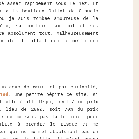
sé assez rapidement sous le nez. Et
r à la boutique Outlet de Claudie
où je suis tombée amoureuse de la
ère, sa couleur, son col et ses
ré absolument tout. Malheureusement
onible il fallait que je mette une
un coup de cœur, et par curiosité,
ted
, une petite pépite ce site, si
t elle était dispo, neuf à un prix
u lieu de 265€, soit 70% du prix
je ne me suis pas faite prier pour
quitte à prendre le risque et me
son qui ne me met absolument pas en
 ma petite taille, il m’est assez